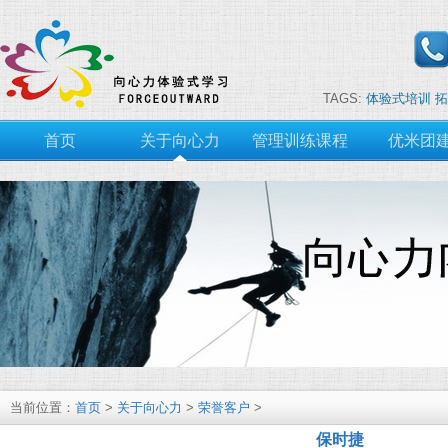
TAGS:
体验式培训
拓
首页
关于向心力
管理训练课程
优米团
当前位置：
首页
>
关于向心力
>
荣誉客户
>
保时捷